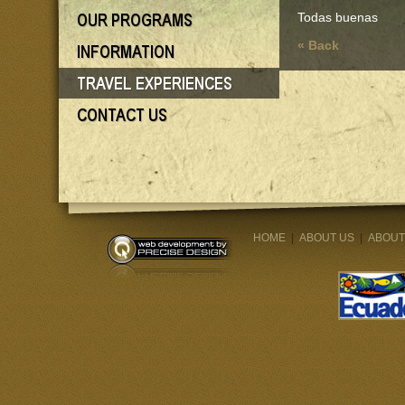
Todas buenas
« Back
HOME
|
ABOUT US
|
ABOUT