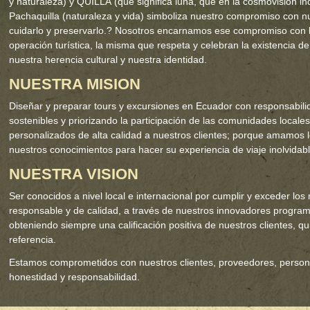
y naturaleza) y QUILLA (que significa luna, que en la cosmovisión in
Pachaquilla (naturaleza y vida) simboliza nuestro compromiso con n
cuidarlo y preservarlo.? Nosotros encarnamos ese compromiso con l
operación turística, la misma que respeta y celebran la existencia d
nuestra herencia cultural y nuestra identidad.
NUESTRA MISION
Diseñar y preparar tours y excursiones en Ecuador con responsabilid
sostenibles y priorizando la participación de las comunidades locale
personalizados de alta calidad a nuestros clientes; porque amamos
nuestros conocimientos para hacer su experiencia de viaje inolvidabl
NUESTRA VISION
Ser conocidos a nivel local e internacional por cumplir y exceder lo
responsable y de calidad, a través de nuestros innovadores program
obteniendo siempre una calificación positiva de nuestros clientes, q
referencia.
Estamos comprometidos con nuestros clientes, proveedores, persona
honestidad y responsabilidad.